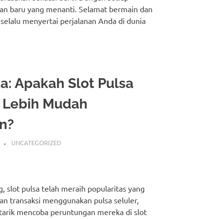
an baru yang menanti. Selamat bermain dan
elalu menyertai perjalanan Anda di dunia
ta: Apakah Slot Pulsa
 Lebih Mudah
n?
UNCATEGORIZED
g, slot pulsa telah meraih popularitas yang
n transaksi menggunakan pulsa seluler,
tarik mencoba peruntungan mereka di slot