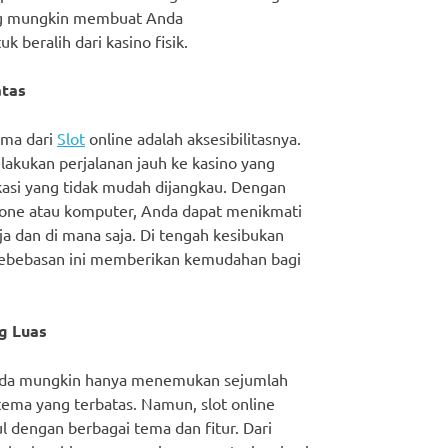
ang mungkin membuat Anda
beralih dari kasino fisik.
atas
ama dari
Slot
online adalah aksesibilitasnya.
elakukan perjalanan jauh ke kasino yang
lokasi yang tidak mudah dijangkau. Dengan
one atau komputer, Anda dapat menikmati
ja dan di mana saja. Di tengah kesibukan
 kebebasan ini memberikan kemudahan bagi
g Luas
 Anda mungkin hanya menemukan sejumlah
ema yang terbatas. Namun, slot online
 dengan berbagai tema dan fitur. Dari