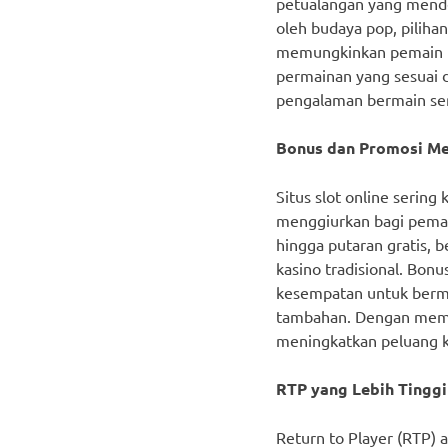
petualangan yang mende
oleh budaya pop, pilihan
memungkinkan pemain 
permainan yang sesuai 
pengalaman bermain s
Bonus dan Promosi Me
Situs slot online serin
menggiurkan bagi pemai
hingga putaran gratis, b
kasino tradisional. Bon
kesempatan untuk berm
tambahan. Dengan mema
meningkatkan peluang k
RTP yang Lebih Tinggi
Return to Player (RTP)