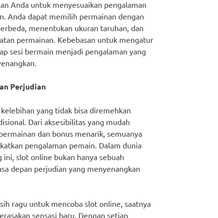
kan Anda untuk menyesuaikan pengalaman
an. Anda dapat memilih permainan dengan
g berbeda, menentukan ukuran taruhan, dan
atan permainan. Kebebasan untuk mengatur
ap sesi bermain menjadi pengalaman yang
yenangkan.
an Perjudian
kelebihan yang tidak bisa diremehkan
isional. Dari aksesibilitas yang mudah
n permainan dan bonus menarik, semuanya
gkatkan pengalaman pemain. Dalam dunia
ini, slot online bukan hanya sebuah
 masa depan perjudian yang menyenangkan
sih ragu untuk mencoba slot online, saatnya
rasakan sensasi baru. Dengan setiap