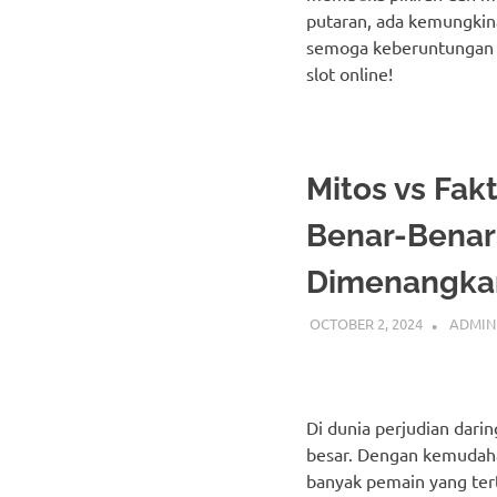
putaran, ada kemungkin
semoga keberuntungan s
slot online!
Mitos vs Fak
Benar-Benar
Dimenangka
OCTOBER 2, 2024
ADMIN
Di dunia perjudian darin
besar. Dengan kemudaha
banyak pemain yang ter