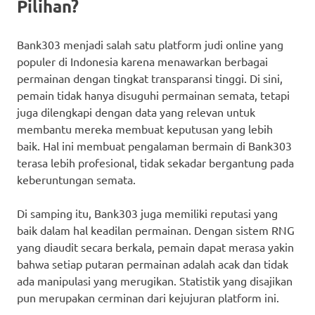
Pilihan?
Bank303 menjadi salah satu platform judi online yang
populer di Indonesia karena menawarkan berbagai
permainan dengan tingkat transparansi tinggi. Di sini,
pemain tidak hanya disuguhi permainan semata, tetapi
juga dilengkapi dengan data yang relevan untuk
membantu mereka membuat keputusan yang lebih
baik. Hal ini membuat pengalaman bermain di Bank303
terasa lebih profesional, tidak sekadar bergantung pada
keberuntungan semata.
Di samping itu, Bank303 juga memiliki reputasi yang
baik dalam hal keadilan permainan. Dengan sistem RNG
yang diaudit secara berkala, pemain dapat merasa yakin
bahwa setiap putaran permainan adalah acak dan tidak
ada manipulasi yang merugikan. Statistik yang disajikan
pun merupakan cerminan dari kejujuran platform ini.