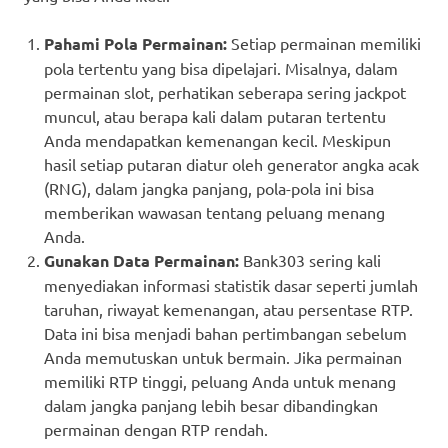
Pahami Pola Permainan:
Setiap permainan memiliki
pola tertentu yang bisa dipelajari. Misalnya, dalam
permainan slot, perhatikan seberapa sering jackpot
muncul, atau berapa kali dalam putaran tertentu
Anda mendapatkan kemenangan kecil. Meskipun
hasil setiap putaran diatur oleh generator angka acak
(RNG), dalam jangka panjang, pola-pola ini bisa
memberikan wawasan tentang peluang menang
Anda.
Gunakan Data Permainan:
Bank303 sering kali
menyediakan informasi statistik dasar seperti jumlah
taruhan, riwayat kemenangan, atau persentase RTP.
Data ini bisa menjadi bahan pertimbangan sebelum
Anda memutuskan untuk bermain. Jika permainan
memiliki RTP tinggi, peluang Anda untuk menang
dalam jangka panjang lebih besar dibandingkan
permainan dengan RTP rendah.