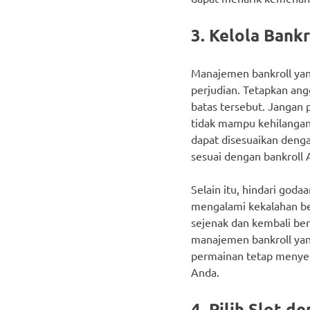
3. Kelola Bank
Manajemen bankroll yan
perjudian. Tetapkan an
batas tersebut. Jangan
tidak mampu kehilangan
dapat disesuaikan denga
sesuai dengan bankroll 
Selain itu, hindari god
mengalami kekalahan ber
sejenak dan kembali be
manajemen bankroll yan
permainan tetap menye
Anda.
4. Pilih Slot d