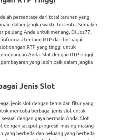
dalah persentase dari total taruhan yang
main dalam jangka waktu tertentu. Semakin
sar peluang Anda untuk menang. Di Jos77,
nformasi tentang RTP dari berbagai
 slot dengan RTP yang tinggi untuk
kemenangan Anda. Slot dengan RTP tinggi
embayaran yang lebih baik dalam jangka
bagai Jenis Slot
ai jenis slot dengan tema dan fitur yang
tuk mencoba berbagai jenis slot untuk
sesuai dengan gaya bermain Anda. Slot
slot dengan jackpot progresif masing-masing
 yang berbeda dan peluang yang berbeda