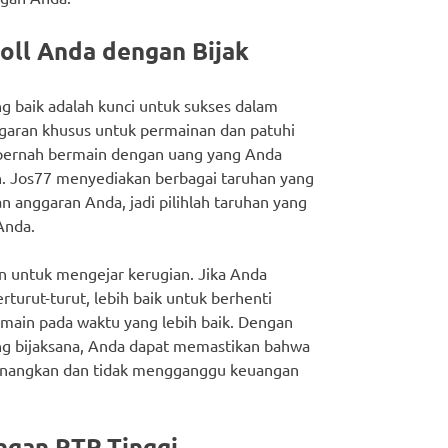
roll Anda dengan Bijak
g baik adalah kunci untuk sukses dalam
ggaran khusus untuk permainan dan patuhi
 pernah bermain dengan uang yang Anda
. Jos77 menyediakan berbagai taruhan yang
n anggaran Anda, jadi pilihlah taruhan yang
Anda.
aan untuk mengejar kerugian. Jika Anda
turut-turut, lebih baik untuk berhenti
rmain pada waktu yang lebih baik. Dengan
g bijaksana, Anda dapat memastikan bahwa
nangkan dan tidak mengganggu keuangan
engan RTP Tinggi