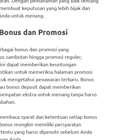
ran. Dengan pemahaman yang baik tentang
membuat keputusan yang lebih bijak dan
Anda untuk menang.
 Bonus dan Promosi
erbagai bonus dan promosi yang
nus sambutan hingga promosi reguler,
ini dapat memberikan keuntungan
stikan untuk memeriksa halaman promosi
ntuk mengetahui penawaran terbaru. Bonus
atau bonus deposit dapat memberikan
sempatan ekstra untuk menang tanpa harus
mbahan.
membaca syarat dan ketentuan setiap bonus
 bonus mungkin memiliki persyaratan
ertentu yang harus dipenuhi sebelum Anda
gan Anda.