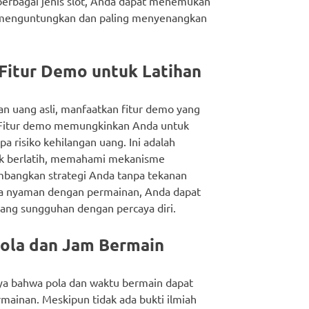
erbagai jenis slot, Anda dapat menemukan
 menguntungkan dan paling menyenangkan
Fitur Demo untuk Latihan
n uang asli, manfaatkan fitur demo yang
. Fitur demo memungkinkan Anda untuk
 risiko kehilangan uang. Ini adalah
k berlatih, memahami mekanisme
bangkan strategi Anda tanpa tekanan
asa nyaman dengan permainan, Anda dapat
ang sungguhan dengan percaya diri.
Pola dan Jam Bermain
a bahwa pola dan waktu bermain dapat
mainan. Meskipun tidak ada bukti ilmiah