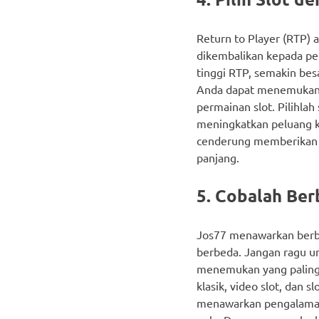
Return to Player (RTP) a
dikembalikan kepada pe
tinggi RTP, semakin be
Anda dapat menemukan i
permainan slot. Pilihlah
meningkatkan peluang 
cenderung memberikan p
panjang.
5. Cobalah Ber
Jos77 menawarkan berbag
berbeda. Jangan ragu un
menemukan yang paling 
klasik, video slot, dan 
menawarkan pengalaman