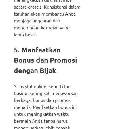
secara drastis. Konsistensi dalam
taruhan akan membantu Anda
menjaga anggaran dan
menghindari kerugian yang
lebih besar.
5. Manfaatkan
Bonus dan Promosi
dengan Bijak
Situs slot online, seperti Ion
Casino, sering kali menawarkan
berbagai bonus dan promosi
menarik. Manfaatkan bonus ini
untuk meningkatkan waktu
bermain Anda tanpa harus
mengeluarkan lebih banyak