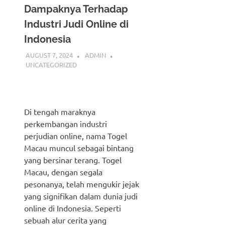
Dampaknya Terhadap
Industri Judi Online di
Indonesia
AUGUST 7, 2024
ADMIN
UNCATEGORIZED
Di tengah maraknya
perkembangan industri
perjudian online, nama Togel
Macau muncul sebagai bintang
yang bersinar terang. Togel
Macau, dengan segala
pesonanya, telah mengukir jejak
yang signifikan dalam dunia judi
online di Indonesia. Seperti
sebuah alur cerita yang