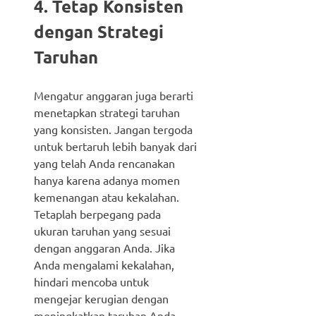
4. Tetap Konsisten
dengan Strategi
Taruhan
Mengatur anggaran juga berarti
menetapkan strategi taruhan
yang konsisten. Jangan tergoda
untuk bertaruh lebih banyak dari
yang telah Anda rencanakan
hanya karena adanya momen
kemenangan atau kekalahan.
Tetaplah berpegang pada
ukuran taruhan yang sesuai
dengan anggaran Anda. Jika
Anda mengalami kekalahan,
hindari mencoba untuk
mengejar kerugian dengan
meningkatkan taruhan Anda