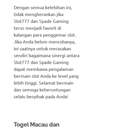
Dengan semua kelebihan ini,
tidak mengherankan jika
Slot777 dan Spade Gaming
terus menjadi favorit di
kalangan para penggemar slot.
Jika Anda belum mencobanya,
ini saatnya untuk merasakan
sendiri bagaimana sinergi antara
Slot777 dan Spade Gaming
dapat membawa pengalaman
bermain slot Anda ke level yang
lebih tinggi. Selamat bermain
dan semoga keberuntungan
selalu berpihak pada Anda!
Togel Macau dan