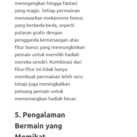
menegangkan hingga fantasi
yang magis. Setiap permainan
menawarkan mekanisme bonus
yang berbeda-beda, seperti
putaran gratis dengan
pengganda kemenangan atau
fitur bonus yang memungkinkan
pemain untuk memilih hadiah
mereka sendiri. Kombinasi dari
fitur-fitur ini tidak hanya
membuat permainan lebih seru
tetapi juga meningkatkan
peluang pemain untuk
memenangkan hadiah besar.
5. Pengalaman
Bermain yang
Memikat