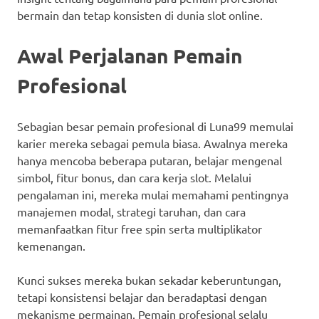
bermain dan tetap konsisten di dunia slot online.
Awal Perjalanan Pemain
Profesional
Sebagian besar pemain profesional di Luna99 memulai
karier mereka sebagai pemula biasa. Awalnya mereka
hanya mencoba beberapa putaran, belajar mengenal
simbol, fitur bonus, dan cara kerja slot. Melalui
pengalaman ini, mereka mulai memahami pentingnya
manajemen modal, strategi taruhan, dan cara
memanfaatkan fitur free spin serta multiplikator
kemenangan.
Kunci sukses mereka bukan sekadar keberuntungan,
tetapi konsistensi belajar dan beradaptasi dengan
mekanisme permainan. Pemain profesional selalu