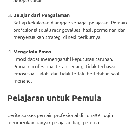
dengan sabar.
Belajar dari Pengalaman
Setiap kekalahan dianggap sebagai pelajaran. Pemain
profesional selalu mengevaluasi hasil permainan dan
menyesuaikan strategi di sesi berikutnya.
Mengelola Emosi
Emosi dapat memengaruhi keputusan taruhan.
Pemain profesional tetap tenang, tidak terbawa
emosi saat kalah, dan tidak terlalu berlebihan saat
menang.
Pelajaran untuk Pemula
Cerita sukses pemain profesional di Luna99 Login
memberikan banyak pelajaran bagi pemula: