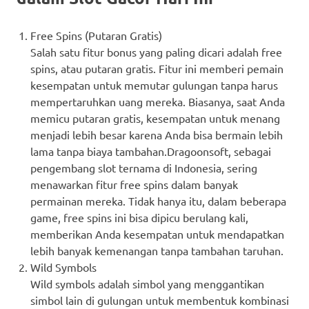
Free Spins (Putaran Gratis)
Salah satu fitur bonus yang paling dicari adalah free
spins, atau putaran gratis. Fitur ini memberi pemain
kesempatan untuk memutar gulungan tanpa harus
mempertaruhkan uang mereka. Biasanya, saat Anda
memicu putaran gratis, kesempatan untuk menang
menjadi lebih besar karena Anda bisa bermain lebih
lama tanpa biaya tambahan.Dragoonsoft, sebagai
pengembang slot ternama di Indonesia, sering
menawarkan fitur free spins dalam banyak
permainan mereka. Tidak hanya itu, dalam beberapa
game, free spins ini bisa dipicu berulang kali,
memberikan Anda kesempatan untuk mendapatkan
lebih banyak kemenangan tanpa tambahan taruhan.
Wild Symbols
Wild symbols adalah simbol yang menggantikan
simbol lain di gulungan untuk membentuk kombinasi