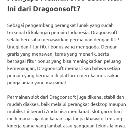
Ini dari Dragoonsoft?
Sebagai pengembang perangkat lunak yang sudah
terkenal di kalangan pemain Indonesia, Dragoonsoft
selalu berusaha menawarkan permainan dengan RTP
tinggi dan fitur-fitur bonus yang menggoda. Dengan
grafis yang menawan, tema yang menarik, serta
berbagai fitur bonus yang bisa meningkatkan peluang
kemenangan, Dragoonsoft memastikan bahwa setiap
pemain yang bermain di platform mereka merasakan
pengalaman yang maksimal.
Permainan slot dari Dragoonsoft juga dikenal stabil dan
mudah diakses, baik melalui perangkat desktop maupun
mobile. Ini berarti Anda bisa menikmati slot gacor hari
ini di mana saja dan kapan saja tanpa khawatir tentang
kinerja game yang lambat atau gangguan teknis lainnya.