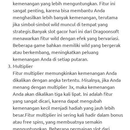
kemenangan yang lebih menguntungkan. Fitur ini
sangat penting, karena bisa membantu Anda
menghasilkan lebih banyak kemenangan, terutama
jika simbol-simbol wild muncul di tempat yang
strategis.Banyak slot gacor hari ini dari Dragoonsoft
menawarkan fitur wild dengan efek yang bervariasi.
Beberapa game bahkan memiliki wild yang bergerak
atau berkembang, meningkatkan peluang
kemenangan Anda di setiap putaran.
Multiplier
Fitur multiplier memungkinkan kemenangan Anda
dikalikan dengan angka tertentu. Misalnya, jika Anda
menang dengan multiplier 3x, maka kemenangan
Anda akan dikalikan tiga kali lipat. Ini adalah fitur
yang sangat dicari, karena dapat mengubah
kemenangan kecil menjadi hadiah yang jauh lebih
besar.Fitur multiplier ini sering kali hadir dalam bonus
atau free spins, yang membuatnya semakin
menguntungkan. Beberapa permainan slot dari