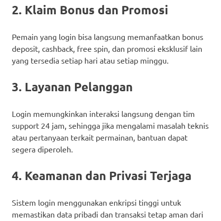
2. Klaim Bonus dan Promosi
Pemain yang login bisa langsung memanfaatkan bonus
deposit, cashback, free spin, dan promosi eksklusif lain
yang tersedia setiap hari atau setiap minggu.
3. Layanan Pelanggan
Login memungkinkan interaksi langsung dengan tim
support 24 jam, sehingga jika mengalami masalah teknis
atau pertanyaan terkait permainan, bantuan dapat
segera diperoleh.
4. Keamanan dan Privasi Terjaga
Sistem login menggunakan enkripsi tinggi untuk
memastikan data pribadi dan transaksi tetap aman dari