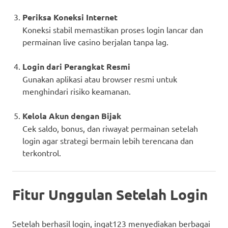
Periksa Koneksi Internet
Koneksi stabil memastikan proses login lancar dan
permainan live casino berjalan tanpa lag.
Login dari Perangkat Resmi
Gunakan aplikasi atau browser resmi untuk
menghindari risiko keamanan.
Kelola Akun dengan Bijak
Cek saldo, bonus, dan riwayat permainan setelah
login agar strategi bermain lebih terencana dan
terkontrol.
Fitur Unggulan Setelah Login
Setelah berhasil login, ingat123 menyediakan berbagai