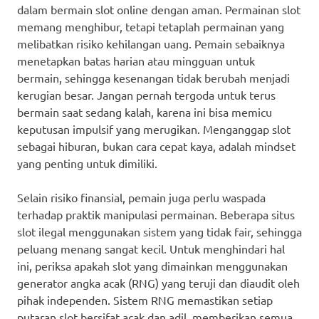
dalam bermain slot online dengan aman. Permainan slot
memang menghibur, tetapi tetaplah permainan yang
melibatkan risiko kehilangan uang. Pemain sebaiknya
menetapkan batas harian atau mingguan untuk
bermain, sehingga kesenangan tidak berubah menjadi
kerugian besar. Jangan pernah tergoda untuk terus
bermain saat sedang kalah, karena ini bisa memicu
keputusan impulsif yang merugikan. Menganggap slot
sebagai hiburan, bukan cara cepat kaya, adalah mindset
yang penting untuk dimiliki.
Selain risiko finansial, pemain juga perlu waspada
terhadap praktik manipulasi permainan. Beberapa situs
slot ilegal menggunakan sistem yang tidak fair, sehingga
peluang menang sangat kecil. Untuk menghindari hal
ini, periksa apakah slot yang dimainkan menggunakan
generator angka acak (RNG) yang teruji dan diaudit oleh
pihak independen. Sistem RNG memastikan setiap
putaran slot bersifat acak dan adil, memberikan semua