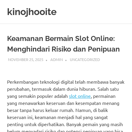
Skip
kinojhooite
to
content
Keamanan Bermain Slot Online:
Menghindari Risiko dan Penipuan
NOVEMBER 25, 2025
ADMIN
UNCATEGORIZED
Perkembangan teknologi digital telah membawa banyak
perubahan, termasuk dalam dunia hiburan. Salah satu
yang semakin populer adalah
slot online
, permainan
yang menawarkan keseruan dan kesempatan menang
besar tanpa harus keluar rumah. Namun, di balik
keseruan ini, keamanan menjadi hal yang sangat
penting untuk diperhatikan. Banyak pemain yang masih
belum menyadari risiko dan potensi penipuan yang bisa