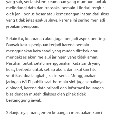
yang sah, serta sistem keamanan yang mumpuni untuk
melindungi data dan transaksi pemain. Hindari tergiur
oleh janji bonus besar atau kemenangan instan dari situs
yang tidak jelas asal-usulnya, karena ini sering menjadi
jebakan penipuan.
Selain itu, keamanan akun juga menjadi aspek penting.
Banyak kasus penipuan terjadi karena pemain
menggunakan kata sandi yang mudah ditebak atau
mengakses akun melalui jaringan yang tidak aman.
Pastikan untuk selalu menggunakan kata sandi yang
kuat, berbeda untuk setiap akun, dan aktifkan fitur
verifikasi dua langkah jika tersedia. Menggunakan
jaringan Wi-Fi publik saat bermain slot juga sebaiknya
dihindari, karena data pribadi dan informasi keuangan
bisa dengan mudah diakses oleh pihak tidak
bertanggung jawab.
Selanjutnya, manajemen keuangan merupakan kunci