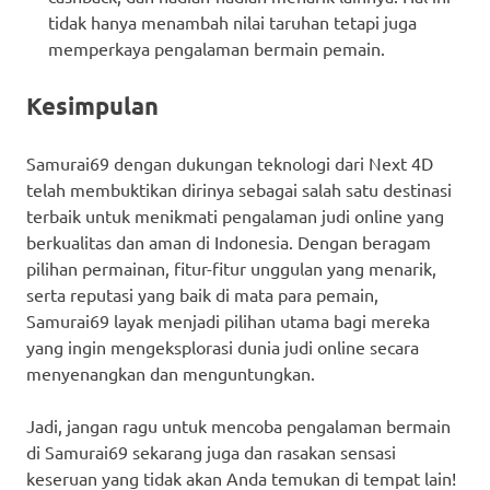
tidak hanya menambah nilai taruhan tetapi juga
memperkaya pengalaman bermain pemain.
Kesimpulan
Samurai69 dengan dukungan teknologi dari Next 4D
telah membuktikan dirinya sebagai salah satu destinasi
terbaik untuk menikmati pengalaman judi online yang
berkualitas dan aman di Indonesia. Dengan beragam
pilihan permainan, fitur-fitur unggulan yang menarik,
serta reputasi yang baik di mata para pemain,
Samurai69 layak menjadi pilihan utama bagi mereka
yang ingin mengeksplorasi dunia judi online secara
menyenangkan dan menguntungkan.
Jadi, jangan ragu untuk mencoba pengalaman bermain
di Samurai69 sekarang juga dan rasakan sensasi
keseruan yang tidak akan Anda temukan di tempat lain!