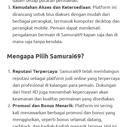
Kemudahan Akses dan Ketersediaan
: Platform ini
dirancang untuk bisa diakses dengan mudah dari
berbagai perangkat, termasuk komputer desktop dan
perangkat mobile. Pemain dapat menikmati
pengalaman bermain di Samurai69 kapan saja dan di
mana saja tanpa kendala.
Mengapa Pilih Samurai69?
Reputasi Terpercaya
: Samurai69 telah membangun
reputasi sebagai platform judi online yang terpercaya
dan profesional di kalangan para pemain. Dukungan
dari Next 4D juga menambah kepercayaan akan
keamanan dan kualitas permainan yang disediakan.
Promosi dan Bonus Menarik
: Platform ini sering
kali menawarkan berbagai promosi dan bonus yang
menggiurkan, seperti bonus selamat datang,
cashback, dan hadiah-hadiah menarik lainnya. Hal ini