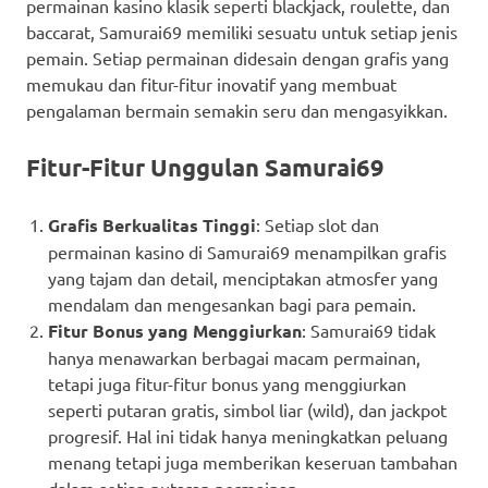
permainan kasino klasik seperti blackjack, roulette, dan
baccarat, Samurai69 memiliki sesuatu untuk setiap jenis
pemain. Setiap permainan didesain dengan grafis yang
memukau dan fitur-fitur inovatif yang membuat
pengalaman bermain semakin seru dan mengasyikkan.
Fitur-Fitur Unggulan Samurai69
Grafis Berkualitas Tinggi
: Setiap slot dan
permainan kasino di Samurai69 menampilkan grafis
yang tajam dan detail, menciptakan atmosfer yang
mendalam dan mengesankan bagi para pemain.
Fitur Bonus yang Menggiurkan
: Samurai69 tidak
hanya menawarkan berbagai macam permainan,
tetapi juga fitur-fitur bonus yang menggiurkan
seperti putaran gratis, simbol liar (wild), dan jackpot
progresif. Hal ini tidak hanya meningkatkan peluang
menang tetapi juga memberikan keseruan tambahan
dalam setiap putaran permainan.