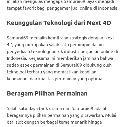
ini akan mengulas mengapa Samurai69 layak menjadi
tempat favorit bagi penggemar judi online di Indonesia.
Keunggulan Teknologi dari Next 4D
Samurai69 menjalin kemitraan strategis dengan Next
4D, yang merupakan salah satu pemimpin dalam
penyediaan teknologi untuk industri perjudian online di
Indonesia. Kerjasama ini memberikan jaminan bahwa
setiap aspek permainan di Samurai69 didukung oleh
teknologi terbaru yang memastikan keadilan,
keamanan, dan kualitas permainan yang optimal.
Beragam Pilihan Permainan
Salah satu daya tarik utama dari Samurai69 adalah
beragamnya pilihan permainan yang ditawarkan. Mulai
dari slot dengan berbagai tema menarik hingga