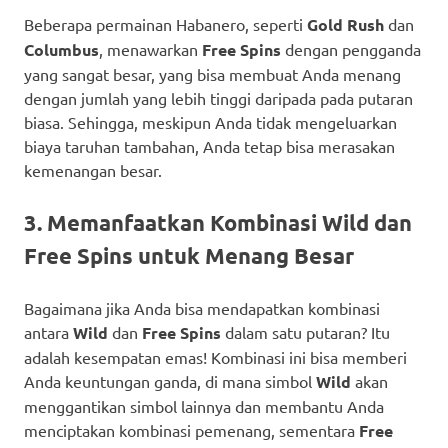
Beberapa permainan Habanero, seperti
Gold Rush
dan
Columbus
, menawarkan
Free Spins
dengan pengganda
yang sangat besar, yang bisa membuat Anda menang
dengan jumlah yang lebih tinggi daripada pada putaran
biasa. Sehingga, meskipun Anda tidak mengeluarkan
biaya taruhan tambahan, Anda tetap bisa merasakan
kemenangan besar.
3.
Memanfaatkan Kombinasi Wild dan
Free Spins untuk Menang Besar
Bagaimana jika Anda bisa mendapatkan kombinasi
antara
Wild
dan
Free Spins
dalam satu putaran? Itu
adalah kesempatan emas! Kombinasi ini bisa memberi
Anda keuntungan ganda, di mana simbol
Wild
akan
menggantikan simbol lainnya dan membantu Anda
menciptakan kombinasi pemenang, sementara
Free