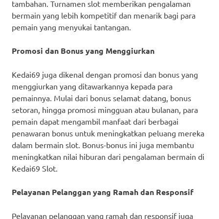
tambahan. Turnamen slot memberikan pengalaman
bermain yang lebih kompetitif dan menarik bagi para
pemain yang menyukai tantangan.
Promosi dan Bonus yang Menggiurkan
Kedai69 juga dikenal dengan promosi dan bonus yang
menggiurkan yang ditawarkannya kepada para
pemainnya. Mulai dari bonus selamat datang, bonus
setoran, hingga promosi mingguan atau bulanan, para
pemain dapat mengambil manfaat dari berbagai
penawaran bonus untuk meningkatkan peluang mereka
dalam bermain slot. Bonus-bonus ini juga membantu
meningkatkan nilai hiburan dari pengalaman bermain di
Kedai69 Slot.
Pelayanan Pelanggan yang Ramah dan Responsif
Pelayanan pelanggan yang ramah dan responsif juga