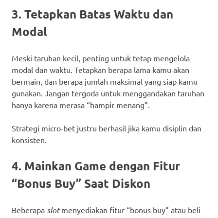
3.
Tetapkan Batas Waktu dan
Modal
Meski taruhan kecil, penting untuk tetap mengelola
modal dan waktu. Tetapkan berapa lama kamu akan
bermain, dan berapa jumlah maksimal yang siap kamu
gunakan. Jangan tergoda untuk menggandakan taruhan
hanya karena merasa “hampir menang”.
Strategi micro-bet justru berhasil jika kamu disiplin dan
konsisten.
4.
Mainkan Game dengan Fitur
“Bonus Buy” Saat Diskon
Beberapa
slot
menyediakan fitur “bonus buy” atau beli