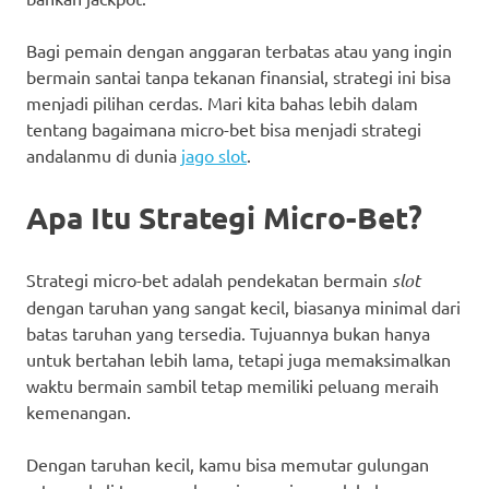
Bagi pemain dengan anggaran terbatas atau yang ingin
bermain santai tanpa tekanan finansial, strategi ini bisa
menjadi pilihan cerdas. Mari kita bahas lebih dalam
tentang bagaimana micro-bet bisa menjadi strategi
andalanmu di dunia
jago slot
.
Apa Itu Strategi Micro-Bet?
Strategi micro-bet adalah pendekatan bermain
slot
dengan taruhan yang sangat kecil, biasanya minimal dari
batas taruhan yang tersedia. Tujuannya bukan hanya
untuk bertahan lebih lama, tetapi juga memaksimalkan
waktu bermain sambil tetap memiliki peluang meraih
kemenangan.
Dengan taruhan kecil, kamu bisa memutar gulungan