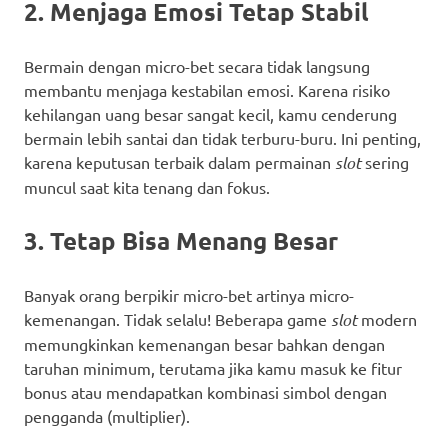
2.
Menjaga Emosi Tetap Stabil
Bermain dengan micro-bet secara tidak langsung
membantu menjaga kestabilan emosi. Karena risiko
kehilangan uang besar sangat kecil, kamu cenderung
bermain lebih santai dan tidak terburu-buru. Ini penting,
karena keputusan terbaik dalam permainan
slot
sering
muncul saat kita tenang dan fokus.
3.
Tetap Bisa Menang Besar
Banyak orang berpikir micro-bet artinya micro-
kemenangan. Tidak selalu! Beberapa game
slot
modern
memungkinkan kemenangan besar bahkan dengan
taruhan minimum, terutama jika kamu masuk ke fitur
bonus atau mendapatkan kombinasi simbol dengan
pengganda (multiplier).