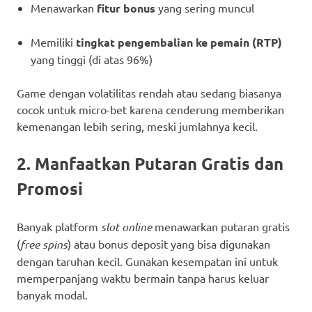
Menawarkan
fitur bonus
yang sering muncul
Memiliki
tingkat pengembalian ke pemain (RTP)
yang tinggi (di atas 96%)
Game dengan volatilitas rendah atau sedang biasanya
cocok untuk micro-bet karena cenderung memberikan
kemenangan lebih sering, meski jumlahnya kecil.
2.
Manfaatkan Putaran Gratis dan
Promosi
Banyak platform
slot online
menawarkan putaran gratis
(
free spins
) atau bonus deposit yang bisa digunakan
dengan taruhan kecil. Gunakan kesempatan ini untuk
memperpanjang waktu bermain tanpa harus keluar
banyak modal.