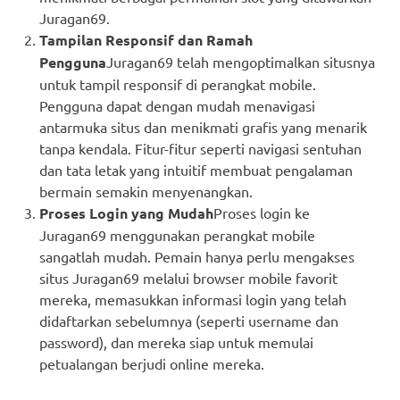
Juragan69.
Tampilan Responsif dan Ramah
Pengguna
Juragan69 telah mengoptimalkan situsnya
untuk tampil responsif di perangkat mobile.
Pengguna dapat dengan mudah menavigasi
antarmuka situs dan menikmati grafis yang menarik
tanpa kendala. Fitur-fitur seperti navigasi sentuhan
dan tata letak yang intuitif membuat pengalaman
bermain semakin menyenangkan.
Proses Login yang Mudah
Proses login ke
Juragan69 menggunakan perangkat mobile
sangatlah mudah. Pemain hanya perlu mengakses
situs Juragan69 melalui browser mobile favorit
mereka, memasukkan informasi login yang telah
didaftarkan sebelumnya (seperti username dan
password), dan mereka siap untuk memulai
petualangan berjudi online mereka.