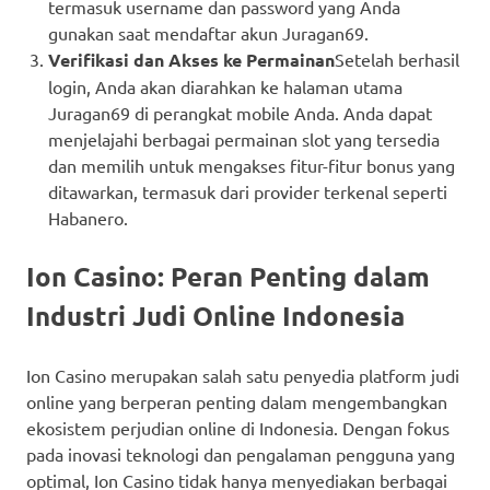
termasuk username dan password yang Anda
gunakan saat mendaftar akun Juragan69.
Verifikasi dan Akses ke Permainan
Setelah berhasil
login, Anda akan diarahkan ke halaman utama
Juragan69 di perangkat mobile Anda. Anda dapat
menjelajahi berbagai permainan slot yang tersedia
dan memilih untuk mengakses fitur-fitur bonus yang
ditawarkan, termasuk dari provider terkenal seperti
Habanero.
Ion Casino: Peran Penting dalam
Industri Judi Online Indonesia
Ion Casino merupakan salah satu penyedia platform judi
online yang berperan penting dalam mengembangkan
ekosistem perjudian online di Indonesia. Dengan fokus
pada inovasi teknologi dan pengalaman pengguna yang
optimal, Ion Casino tidak hanya menyediakan berbagai