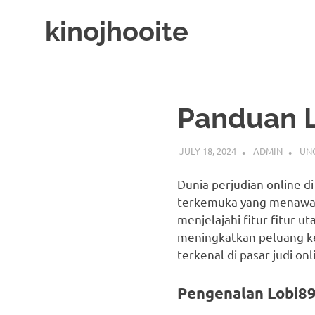
Skip
kinojhooite
to
content
Panduan Le
JULY 18, 2024
ADMIN
UN
Dunia perjudian online d
terkemuka yang menawarka
menjelajahi fitur-fitur 
meningkatkan peluang ke
terkenal di pasar judi onl
Pengenalan Lobi8