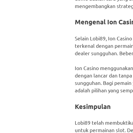
mengembangkan strateg
Mengenal Ion Casi
Selain Lobi89, Ion Casino
terkenal dengan permain
dealer sungguhan. Bebera
Ion Casino menggunakan 
dengan lancar dan tanpa
sungguhan. Bagi pemain y
adalah pilihan yang semp
Kesimpulan
Lobi89 telah membuktikan
untuk permainan slot. De