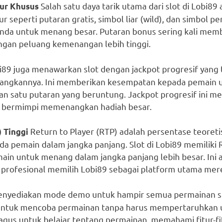
Salah satu daya tarik utama dari slot di Lobi89
tur Khusus
tur seperti putaran gratis, simbol liar (wild), dan simbol p
da untuk menang besar. Putaran bonus sering kali mem
gan peluang kemenangan lebih tinggi.
89 juga menawarkan slot dengan jackpot progresif yang
ngkannya. Ini memberikan kesempatan kepada pemain 
 satu putaran yang beruntung. Jackpot progresif ini men
g bermimpi memenangkan hadiah besar.
Return to Player (RTP) adalah persentase teoretis
) Tinggi
a pemain dalam jangka panjang. Slot di Lobi89 memiliki RT
ain untuk menang dalam jangka panjang lebih besar. Ini a
rofesional memilih Lobi89 sebagai platform utama mer
nyediakan mode demo untuk hampir semua permainan slot
ntuk mencoba permainan tanpa harus mempertaruhkan 
agus untuk belajar tentang permainan, memahami fitur-fi