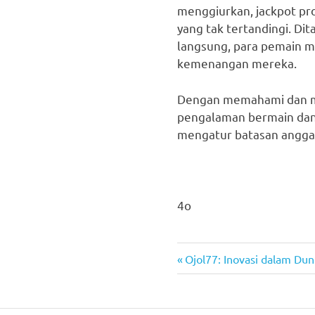
menggiurkan, jackpot pr
yang tak tertandingi. D
langsung, para pemain m
kemenangan mereka.
Dengan memahami dan me
pengalaman bermain dan 
mengatur batasan angga
4o
Previous
Post
Ojol77: Inovasi dalam Dun
Post:
navigation