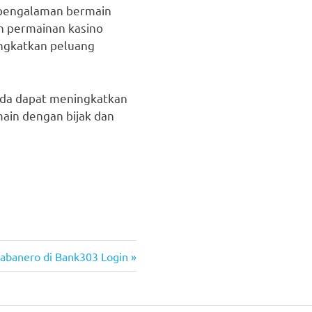
 pengalaman bermain
n permainan kasino
ingkatkan peluang
nda dapat meningkatkan
ain dengan bijak dan
abanero di Bank303 Login