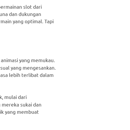
permainan slot dari
una dan dukungan
ain yang optimal. Tapi
an animasi yang memukau.
isual yang mengesankan.
sa lebih terlibat dalam
 mulai dari
g mereka sukai dan
unik yang membuat