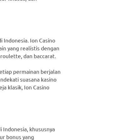
i Indonesia. Ion Casino
n yang realistis dengan
roulette, dan baccarat.
tiap permainan berjalan
ndekati suasana kasino
a klasik, Ion Casino
di Indonesia, khususnya
tur bonus yang