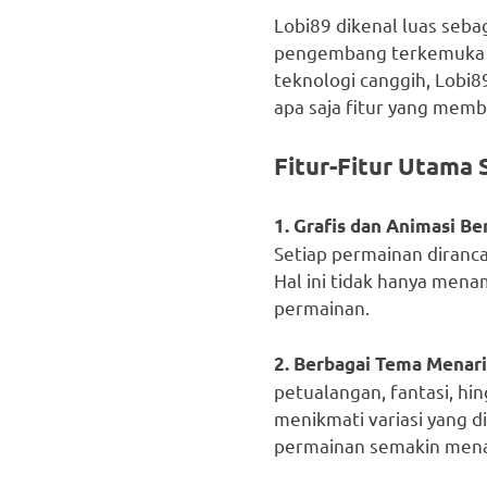
Lobi89 dikenal luas seba
pengembang terkemuka 
teknologi canggih, Lobi
apa saja fitur yang memb
Fitur-Fitur Utama S
1. Grafis dan Animasi Be
Setiap permainan diranc
Hal ini tidak hanya men
permainan.
2. Berbagai Tema Menar
petualangan, fantasi, h
menikmati variasi yang d
permainan semakin mena