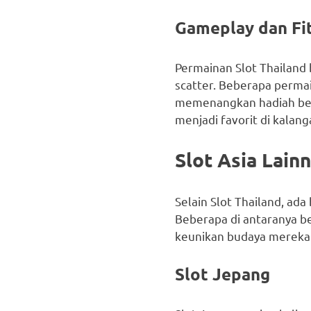
Gameplay dan Fi
Permainan Slot Thailand 
scatter. Beberapa perma
memenangkan hadiah bes
menjadi favorit di kalan
Slot Asia Lain
Selain Slot Thailand, ad
Beberapa di antaranya b
keunikan budaya mereka 
Slot Jepang