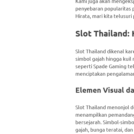
Kami juga akan mengeksp
penyebaran popularitas 
Hirata, mari kita telusur
Slot Thailand:
Slot Thailand dikenal ka
simbol gajah hingga kui
seperti Spade Gaming te
menciptakan pengalaman
Elemen Visual da
Slot Thailand menonjol d
menampilkan pemandangan 
bersejarah. Simbol-simb
gajah, bunga teratai, da