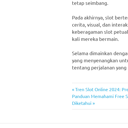
tetap seimbang.
Pada akhirnya, slot ber
cerita, visual, dan inte
keberagaman slot petual
kali mereka bermain.
Selama dimainkan dengan
yang menyenangkan untuk
tentang perjalanan yang
Previous
Post
Tren Slot Online 2024: Pr
Next
Post:
Panduan Memahami Free Spi
navigation
Post:
Diketahui