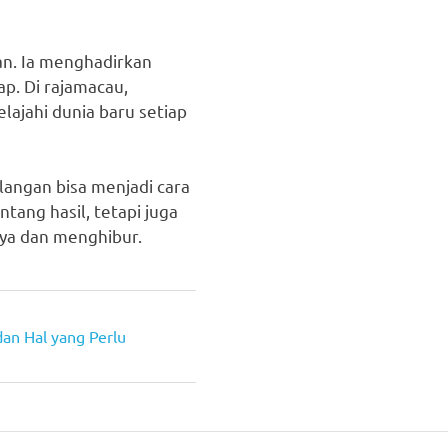
an. Ia menghadirkan
ap. Di rajamacau,
ajahi dunia baru setiap
langan bisa menjadi cara
ang hasil, tetapi juga
aya dan menghibur.
an Hal yang Perlu