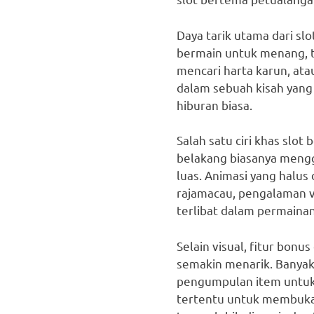
Daya tarik utama dari sl
bermain untuk menang, te
mencari harta karun, ata
dalam sebuah kisah yang
hiburan biasa.
Salah satu ciri khas slo
belakang biasanya mengga
luas. Animasi yang halu
rajamacau, pengalaman vi
terlibat dalam permainan
Selain visual, fitur bon
semakin menarik. Banyak
pengumpulan item untuk
tertentu untuk membuka 