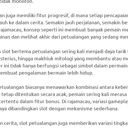
 tidak monoton.
n juga memiliki fitur progresif, di mana setiap pencapa
h ke dalam cerita. Semakin jauh perjalanan, semakin bes
i rajamacau, konsep seperti ini membuat banyak pemain m
nan dan melihat akhir dari petualangan yang sedang mere
m slot bertema petualangan sering kali menjadi daya tarik
isterius, hingga makhluk mitologi yang membantu atau m
r ini tidak hanya berfungsi sebagai simbol dalam permaina
 membuat pengalaman bermain lebih hidup.
t petualangan biasanya menawarkan kombinasi antara kebe
l tetap ditentukan secara acak, pemain sering kali merasa 
 tertentu dalam fitur bonus. Di rajamacau, variasi gamepl
aya dibandingkan slot dengan mekanisme sederhana.
n cerita, slot petualangan juga memberikan variasi tingkat