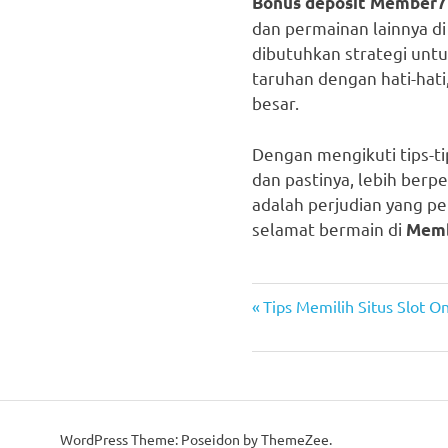
Bonus deposit Member7
dan permainan lainnya di
dibutuhkan strategi unt
taruhan dengan hati-hat
besar.
Dengan mengikuti tips-ti
dan pastinya, lebih ber
adalah perjudian yang p
selamat bermain di
Mem
Previous
Post
Tips Memilih Situs Slot O
Post:
navigation
WordPress Theme: Poseidon by ThemeZee.