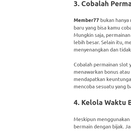
3.
Cobalah Perma
bukan hanya 
Member77
baru yang bisa kamu cob
Mungkin saja, permaina
lebih besar. Selain itu
menyenangkan dan tidak
Cobalah permainan slot y
menawarkan bonus atau f
mendapatkan keuntungan 
mencoba sesuatu yang b
4.
Kelola Waktu 
Meskipun menggunakan b
bermain dengan bijak. J