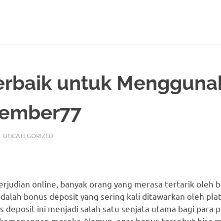
Terbaik untuk Menggun
Member77
UNCATEGORIZED
erjudian online, banyak orang yang merasa tertarik oleh
adalah bonus deposit yang sering kali ditawarkan oleh pla
s deposit ini menjadi salah satu senjata utama bagi para
kemenangan mereka. Namun, agar bonus tersebut bisa m