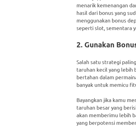
menarik kemenangan dari
hasil dari bonus yang sud
menggunakan bonus depo
seperti slot, sementara 
2.
Gunakan Bonus
Salah satu strategi pal
taruhan kecil yang lebi
bertahan dalam permaina
banyak untuk memicu fit
Bayangkan jika kamu men
taruhan besar yang berisi
akan memberimu lebih 
yang berpotensi memberi