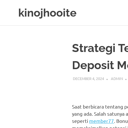
Skip
kinojhooite
to
content
Strategi 
Deposit 
DECEMBER 4, 2024
ADMIN
Saat berbicara tentang p
yang ada. Salah satunya 
seperti
member77
. Bonu
memaksimalkan potensi 