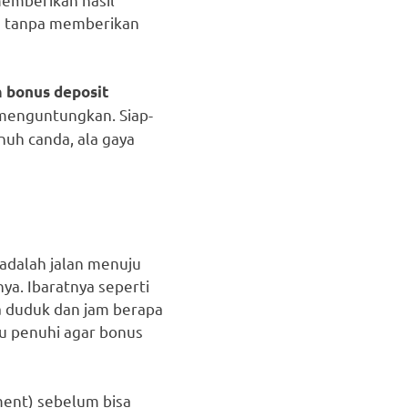
aja tanpa memberikan
n
bonus deposit
 menguntungkan. Siap-
nuh canda, ala gaya
dalah jalan menuju
a. Ibaratnya seperti
a duduk dan jam berapa
mu penuhi agar bonus
ment) sebelum bisa