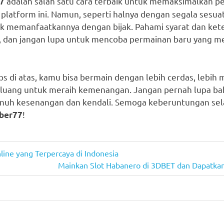
adalah salah satu cara terbaik untuk memaksimalkan p
7
 platform ini. Namun, seperti halnya dengan segala sesua
uk memanfaatkannya dengan bijak. Pahami syarat dan ket
i, dan jangan lupa untuk mencoba permainan baru yang m
ps di atas, kamu bisa bermain dengan lebih cerdas, lebih
peluang untuk meraih kemenangan. Jangan pernah lupa ba
enuh kesenangan dan kendali. Semoga keberuntungan sel
!
ber77
nline yang Terpercaya di Indonesia
Next
Mainkan Slot Habanero di 3DBET dan Dapatkan
Post: