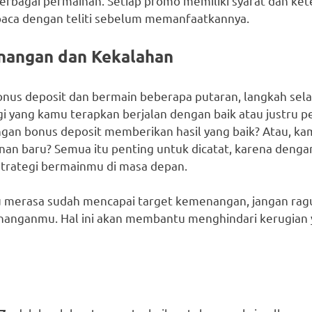
berbagai permainan. Setiap promo memiliki syarat dan ke
baca dengan teliti sebelum memanfaatkannya.
nangan dan Kekalahan
us deposit dan bermain beberapa putaran, langkah selan
gi yang kamu terapkan berjalan dengan baik atau justru p
ngan bonus deposit memberikan hasil yang baik? Atau, k
n baru? Semua itu penting untuk dicatat, karena dengan
trategi bermainmu di masa depan.
u merasa sudah mencapai target kemenangan, jangan rag
enanganmu. Hal ini akan membantu menghindari kerugian y