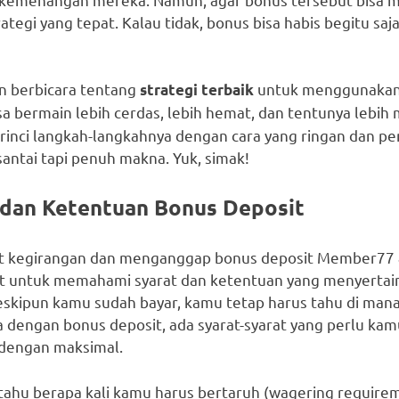
ategi yang tepat. Kalau tidak, bonus bisa habis begitu s
kan berbicara tentang
untuk menggunaka
strategi terbaik
a bermain lebih cerdas, lebih hemat, dan tentunya lebih
erinci langkah-langkahnya dengan cara yang ringan dan pe
santai tapi penuh makna. Yuk, simak!
 dan Ketentuan Bonus Deposit
kegirangan dan menganggap bonus deposit Member77 a
t untuk memahami syarat dan ketentuan yang menyertainy
eskipun kamu sudah bayar, kamu tetap harus tahu di man
ga dengan bonus deposit, ada syarat-syarat yang perlu ka
 dengan maksimal.
 tahu berapa kali kamu harus bertaruh (wagering require