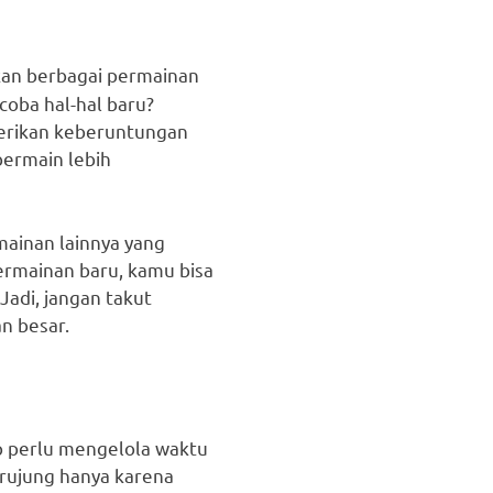
kan berbagai permainan
oba hal-hal baru?
erikan keberuntungan
bermain lebih
mainan lainnya yang
rmainan baru, kamu bisa
adi, jangan takut
n besar.
p perlu mengelola waktu
rujung hanya karena