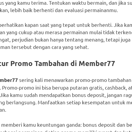
nus yang kamu terima. Tentukan waktu bermain, dan jika 
kan, lebih baik berhenti dan evaluasi permainanmu.
erhatikan kapan saat yang tepat untuk berhenti. Jika k
yang cukup atau merasa permainan mulai tidak terkenda
Ingat, perjudian bukan hanya tentang menang, tetapi jug
man tersebut dengan cara yang sehat.
tur Promo Tambahan di Member77
sering kali menawarkan promo-promo tambahan 
mber77
romo-promo ini bisa berupa putaran gratis, cashback, a
Jika kamu sudah mendapatkan bonus deposit, jangan rag
ang berlangsung. Manfaatkan setiap kesempatan untuk 
an.
memberi kamu keuntungan ganda: bonus deposit dan b