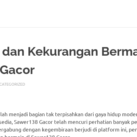
 dan Kekurangan Berma
 Gacor
CATEGORIZED
elah menjadi bagian tak terpisahkan dari gaya hidup moder
rsedia, Sawer138 Gacor telah mencuri perhatian banyak pe
rgabung dengan kegembiraan berjudi di platform ini, p
n bermain di Sawer138 Gacor.