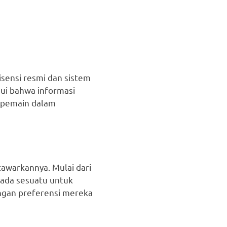
sensi resmi dan sistem
ui bahwa informasi
a pemain dalam
awarkannya. Mulai dari
, ada sesuatu untuk
ngan preferensi mereka