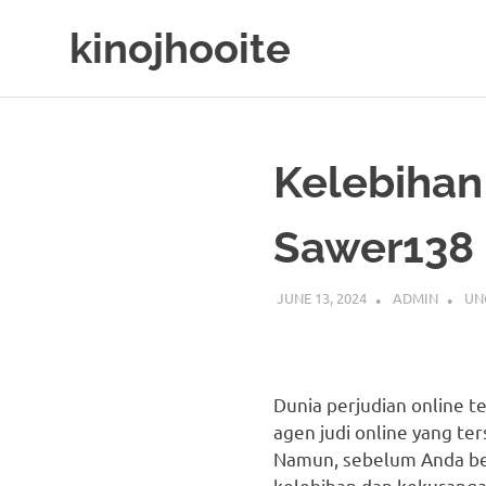
Skip
kinojhooite
to
content
Kelebihan
Sawer138
JUNE 13, 2024
ADMIN
UN
Dunia perjudian online t
agen judi online yang te
Namun, sebelum Anda be
kelebihan dan kekuranga