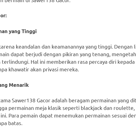
or:
nan yang Tinggi
karena keandalan dan keamanannya yang tinggi. Dengan li
ain dapat berjudi dengan pikiran yang tenang, mengetah
terlindungi. Hal ini memberikan rasa percaya diri kepad
pa khawatir akan privasi mereka.
ang Menarik
tama Sawer138 Gacor adalah beragam permainan yang dit
ngga permainan meja klasik seperti blackjack dan roulette
 ini. Para pemain dapat menemukan permainan sesuai de
npa batas.