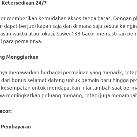
 Ketersediaan 24/7
cor memberikan kemudahan akses tanpa batas. Dengan pl
n dapat berjudi kapan saja dan di mana saja sesuai keingi
atasan waktu atau lokasi; Sawer138 Gacor memastikan pen
i para pemainnya.
ang Menggiurkan
nya menawarkan berbagai permainan yang menarik, tetap
 dari bonus selamat datang untuk pemain baru hingga pro
k kesempatan untuk mendapatkan nilai tambah saat bermai
anya meningkatkan peluang menang, tetapi juga menamba
acor:
e Pembayaran