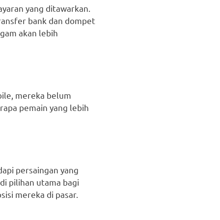
yaran yang ditawarkan.
ransfer bank dan dompet
agam akan lebih
bile, mereka belum
erapa pemain yang lebih
dapi persaingan yang
di pilihan utama bagi
isi mereka di pasar.