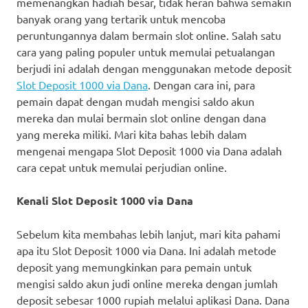
memenangkan hadiah besar, tidak heran bahwa semakin
banyak orang yang tertarik untuk mencoba
peruntungannya dalam bermain slot online. Salah satu
cara yang paling populer untuk memulai petualangan
berjudi ini adalah dengan menggunakan metode deposit
Slot Deposit 1000 via Dana
. Dengan cara ini, para
pemain dapat dengan mudah mengisi saldo akun
mereka dan mulai bermain slot online dengan dana
yang mereka miliki. Mari kita bahas lebih dalam
mengenai mengapa Slot Deposit 1000 via Dana adalah
cara cepat untuk memulai perjudian online.
Kenali Slot Deposit 1000 via Dana
Sebelum kita membahas lebih lanjut, mari kita pahami
apa itu Slot Deposit 1000 via Dana. Ini adalah metode
deposit yang memungkinkan para pemain untuk
mengisi saldo akun judi online mereka dengan jumlah
deposit sebesar 1000 rupiah melalui aplikasi Dana. Dana