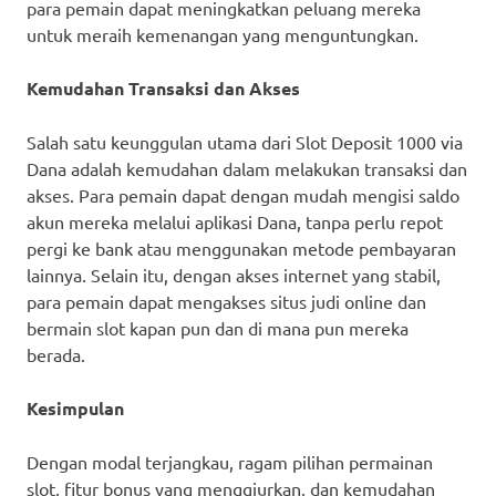
para pemain dapat meningkatkan peluang mereka
untuk meraih kemenangan yang menguntungkan.
Kemudahan Transaksi dan Akses
Salah satu keunggulan utama dari Slot Deposit 1000 via
Dana adalah kemudahan dalam melakukan transaksi dan
akses. Para pemain dapat dengan mudah mengisi saldo
akun mereka melalui aplikasi Dana, tanpa perlu repot
pergi ke bank atau menggunakan metode pembayaran
lainnya. Selain itu, dengan akses internet yang stabil,
para pemain dapat mengakses situs judi online dan
bermain slot kapan pun dan di mana pun mereka
berada.
Kesimpulan
Dengan modal terjangkau, ragam pilihan permainan
slot, fitur bonus yang menggiurkan, dan kemudahan