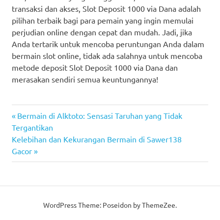
transaksi dan akses, Slot Deposit 1000 via Dana adalah
pilihan terbaik bagi para pemain yang ingin memulai
perjudian online dengan cepat dan mudah. Jadi, jika
Anda tertarik untuk mencoba peruntungan Anda dalam
bermain slot online, tidak ada salahnya untuk mencoba
metode deposit Slot Deposit 1000 via Dana dan
merasakan sendiri semua keuntungannya!
Previous
Post
Bermain di Alktoto: Sensasi Taruhan yang Tidak
Post:
Tergantikan
navigation
Next
Kelebihan dan Kekurangan Bermain di Sawer138
Post:
Gacor
WordPress Theme: Poseidon by ThemeZee.